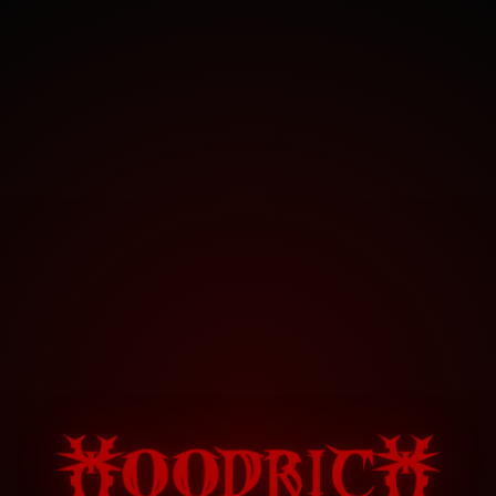
hoodri.ch
•
sinne.rs
•
kille.rs
vvs
ob
fims
sinne.rs
/
x
sinne.rs
/
!
sinne.rs
/
$
JOIN DISCORD